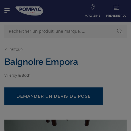
MAGASINS
PRENDRE RDV
RETOUR
NOS PRODUITS
VOIR TOUS LES PRODUITS
Baignoire Empora
Villeroy & Boch
NOS CATÉGORIES