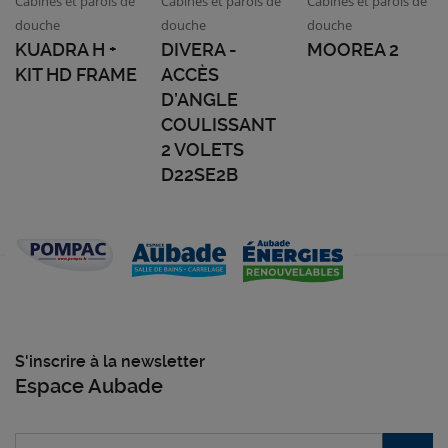
Cabines et parois de
Cabines et parois de
Cabines et parois de
douche
douche
douche
KUADRA H +
DIVERA -
MOOREA 2
KIT HD FRAME
ACCÈS
D’ANGLE
COULISSANT
2 VOLETS
D22SE2B
S'inscrire à la newsletter
Espace Aubade