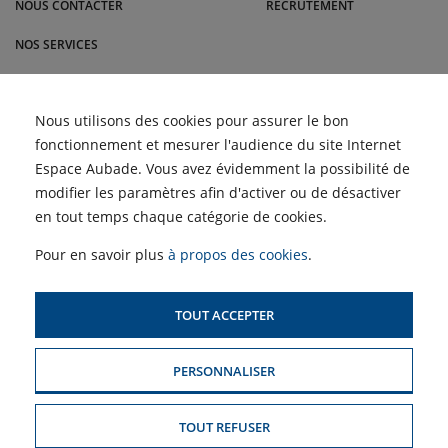
NOUS CONTACTER
RECRUTEMENT
NOS SERVICES
BLOG
Une climatisation
Nous utilisons des cookies pour assurer le bon
ACTUALITÉS
connectée : les avantages
fonctionnement et mesurer l'audience du site Internet
de cette fonctionnalité
A ne pas manquer les
Espace Aubade. Vous avez évidemment la possibilité de
Semaines du Meuble et du
ACCÈS PROFESSIONNELS :
Climatisation : quels
Carrelage
modifier les paramètres afin d'activer ou de désactiver
systèmes modernes
existent-ils ?
en tout temps chaque catégorie de cookies.
Profitez de nos Semaines
SIMULATEUR D'AIDES
de la Clim’ | Pompac
POUR LE CHAUFFAGE
Pour en savoir plus
à propos des cookies
.
TOUT ACCEPTER
PLAN DU SITE
PERSONNALISER
MENTIONS LÉGALES & CONDITIONS GÉNÉRALES DE VENTE
POLITIQUE DE CONFIDENTIALITÉ
TOUT REFUSER