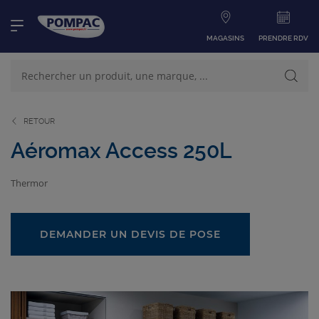
MAGASINS
PRENDRE RDV
RETOUR
NOS PRODUITS
VOIR TOUS LES PRODUITS
Aéromax Access 250L
Thermor
NOS CATÉGORIES