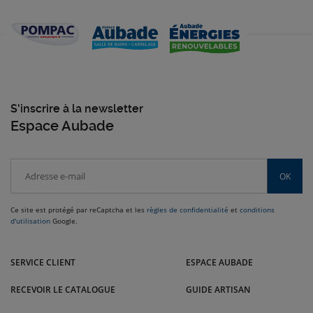
S'inscrire à la newsletter
Espace Aubade
OK
Ce site est protégé par reCaptcha et les
règles de confidentialité
et
conditions
d'utilisation
Google.
Venez dans le Grand Est nous rendre visite dans nos magasins Pompac:
Strasbourg, Brumath, Sélestat, Molsheim et bien d'autres villes.
SERVICE CLIENT
ESPACE AUBADE
RECEVOIR LE CATALOGUE
GUIDE ARTISAN